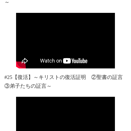
～
#25【復活】～キリストの復活証明 ②聖書の証言
③弟子たちの証言～