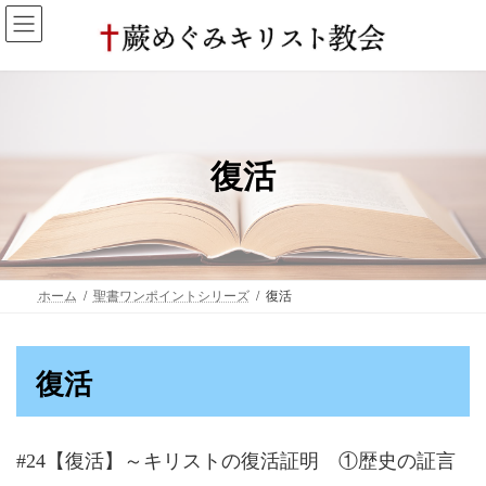
コ
ナ
ン
ビ
テ
ゲ
ン
ー
ツ
シ
へ
ョ
ス
ン
キ
に
復活
ッ
移
プ
動
ホーム
聖書ワンポイントシリーズ
復活
復活
#24【復活】～キリストの復活証明 ①歴史の証言