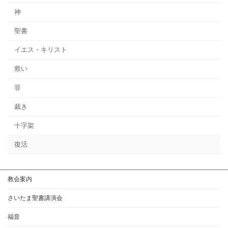
神
聖書
イエス・キリスト
救い
罪
裁き
十字架
復活
教会案内
さいたま聖書講演会
福音